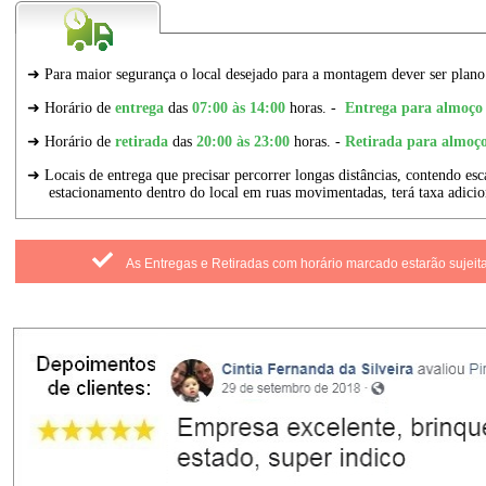
As Entregas e Retiradas com horário marcado estarão sujeit
Marcadores:
Combos
,
Produtos