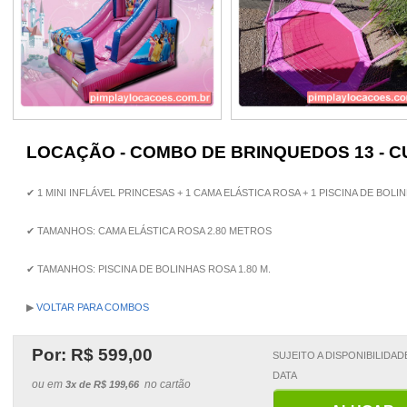
LOCAÇÃO - COMBO DE BRINQUEDOS 13 - C
✔ 1 MINI INFLÁVEL PRINCESAS + 1 CAMA ELÁSTICA ROSA + 1 PISCINA DE BOL
✔ TAMANHOS: CAMA ELÁSTICA ROSA 2.80 METROS
✔ TAMANHOS: PISCINA DE BOLINHAS ROSA 1.80 M.
▶
VOLTAR PARA COMBOS
Por: R$
599,00
SUJEITO A DISPONIBILIDAD
DATA
ou em
no cartão
3x de R$ 199,66