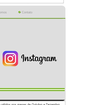
omos
Contato