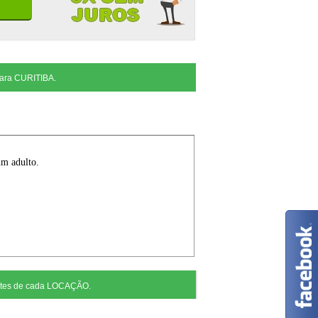
ara CURITIBA.
ntes de cada LOCAÇÃO.