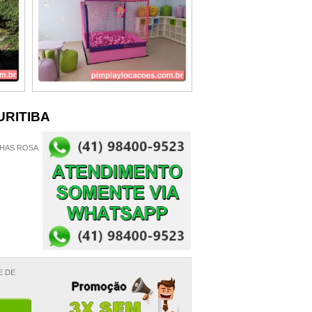
URITIBA
INHAS ROSA
E DE