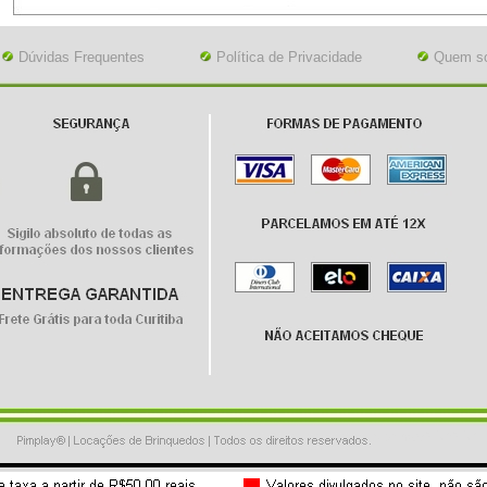
Dúvidas Frequentes
Política de Privacidade
Quem s
site
site
sitemap