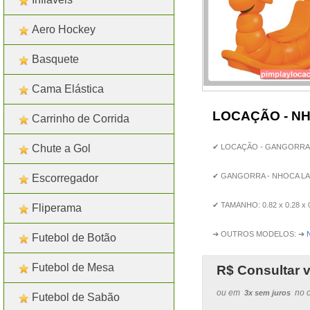
Aero Hockey
Basquete
Cama Elástica
LOCAÇÃO - N
Carrinho de Corrida
Chute a Gol
✔ LOCAÇÃO - GANGORRA -
✔ GANGORRA - NHOCA LA
Escorregador
✔ TAMANHO: 0.82 x 0.28 x 0.5
Fliperama
➔ OUTROS MODELOS: ➔
Futebol de Botão
Futebol de Mesa
R$
Consultar v
ou em
no c
3x sem juros
Futebol de Sabão