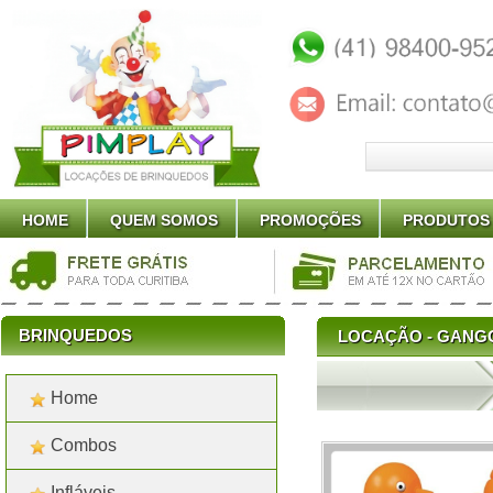
HOME
QUEM SOMOS
PROMOÇÕES
PRODUTOS
BRINQUEDOS
LOCAÇÃO - GANG
Home
LOCAÇÃO NHOCA LARANJADA XAL
Gangorra Nhoca Laranjada Xaling
Aluguel de Gangorra Nhoca Lara
Combos
Infláveis