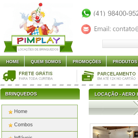
HOME
QUEM SOMOS
PROMOÇÕES
PRODUTOS
BRINQUEDOS
LOCAÇÃO - AERO 
Home
Locação Mesa de Ping Pong e Ae
Aluguel Mesa de Aero Hockey e P
Mesa de Ping Pong e Aero Hockey 
Combos
Infláveis